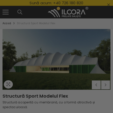
Sună acum:
+40 726 180 820
SALT LA CONȚINUT
Acasă
Structură Sport Modelul Flex
Structură Sport Modelul Flex
Structură acoperită cu membrană, cu o formă atractivă și
spectaculoasă.