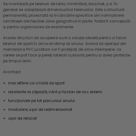
Se montează pe terenuri de tenis, minifotbal, baschet, ș.a. În
general se adaptează dimensiunilor terenurilor. Este o structură
permanentă, proiectată la încărcările specifice din normativele
românești ale fiecărei zone geografice în parte. Poate fi concepută
și pentru organizarea de evenimente.
Aceste structuri de acoperire sunt o soluție ideală pentru a folosi
terenul de sport în orice anotimp al anului. Având acoperișul din
membrana PVC jucătorii vor fi protejați de orice intemperie. La
cerere se pot face și pereți laterali culisanți pentru a avea protecție
pe timpul iernii.
Avantaje:
mai ieftine ca o hală de sport
rezistente la zăpadă, vânt și factori de risc externi
funcționale pe tot parcursul anului
modulare, ușor de redimensionat
ușor de relocat