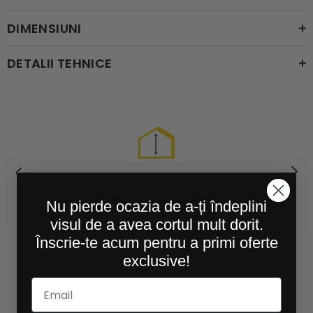
DIMENSIUNI
DETALII TEHNICE
Înălțimea streașină
Nu pierde ocazia de a-ți îndeplini
de la 3.2m
visul de a avea cortul mult dorit.
Înscrie-te acum pentru a primi oferte
exclusive!
Contactați-ne fără obligații