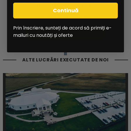
Angajații noștri vor fi bucuroși să vă sfătuiască cu
Continuă
privire la toate aspectele legate de corturile
industriale și de evenimente.
Prin înscriere, sunteți de acord să primiți e-
CERE OFERTĂ
mailuri cu noutăți și oferte
ALTE LUCRĂRI EXECUTATE DE NOI