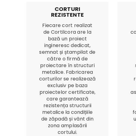
CORTURI
REZISTENTE
Fiecare cort realizat
de Cortilcora are la
co
bază un proiect
ingineresc dedicat,
semnat și ștampilat de
către o firmă de
proiectare în structuri
metalice. Fabricarea
corturilor se realizează
r
exclusiv pe baza
proiectelor certificate,
as
care garantează
rezistența structurii
metalice la condițiile
f
de zăpadă și vânt din
zona amplasării
cortului.