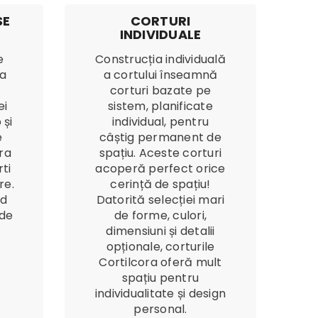
SE
CORTURI
INDIVIDUALE
e
Construcția individuală
la
a cortului înseamnă
corturi bazate pe
ei
sistem, planificate
 și
individual, pentru
e
câștig permanent de
ora
spațiu. Aceste corturi
ti
acoperă perfect orice
re.
cerință de spațiu!
id
Datorită selecției mari
 de
de forme, culori,
dimensiuni și detalii
opționale, corturile
Cortilcora oferă mult
spațiu pentru
individualitate și design
personal.