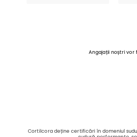
Angajații noștri vor
Cortilcora deține certificări în domeniul sud
sudură performante, se o