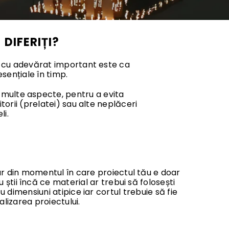
DIFERIȚI?
e cu adevărat important este ca
esențiale în timp.
i multe aspecte, pentru a evita
orii (prelatei) sau alte neplăceri
li.
ar din momentul în care proiectul tău e doar
u știi încă ce material ar trebui să folosești
 dimensiuni atipice iar cortul trebuie să fie
alizarea proiectului.