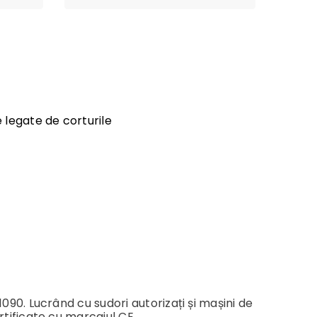
e legate de corturile
090. Lucrând cu sudori autorizați și mașini de
rtificate cu marcajul CE.