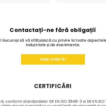
Contactați-ne fără obligații
 fi bucuroși să vă sfătuiască cu privire la toate aspectel
industriale și de evenimente.
CERE OFERTĂ!
CERTIFICĂRI
urii, conform standardelor SR EN ISO 3848-3 si SR EN ISO 1
bțin structuri metalice cu grad înalt de siguranță și ce