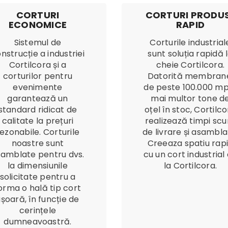
CORTURI
CORTURI PRODU
ECONOMICE
RAPID
Sistemul de
Corturile industrial
nstrucție a industriei
sunt soluția rapidă 
Cortilcora și a
cheie Cortilcora.
corturilor pentru
Datorită membran
evenimente
de peste 100.000 mp
garantează un
mai multor tone d
standard ridicat de
oțel în stoc, Cortilc
calitate la prețuri
realizează timpi scur
ezonabile. Corturile
de livrare și asambla
noastre sunt
Creeaza spatiu rap
amblate pentru dvs.
cu un cort industrial
la dimensiunile
la Cortilcora.
solicitate pentru a
orma o hală tip cort
ușoară, în funcție de
cerințele
dumneavoastră.