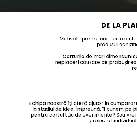
DE LA PL
Motivele pentru care un client
produsul achiziți
Corturile de mari dimensiuni s
neplăceri cauzate de prăbușirea c
re
Echipa noastră îți oferă ajutor în cumpărar
la stadiul de idee. Împreună, îl punem pe pic
pentru cortul tău de evenimente? Sau vrei să
proiectat individual