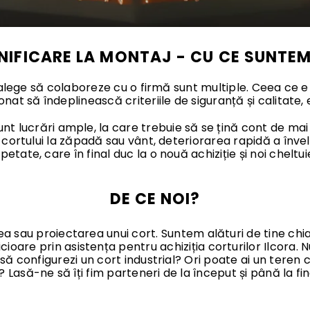
ANIFICARE LA MONTAJ - CU CE SUNTEM 
 alege să colaboreze cu o firmă sunt multiple. Ceea ce 
onat să îndeplinească criteriile de siguranță și calitate, 
unt lucrări ample, la care trebuie să se țină cont de ma
ortului la zăpadă sau vânt, deteriorarea rapidă a învelit
petate, care în final duc la o nouă achiziție și noi cheltuie
DE CE NOI?
ea sau proiectarea unui cort. Suntem alături de tine chi
ioare prin asistența pentru achiziția corturilor Ilcora. N
 configurezi un cort industrial? Ori poate ai un teren cu
? Lasă-ne să îți fim parteneri de la început și până la fin