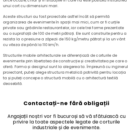
orice ocazie, chiar și în situațiile în care nu este posibilă instalarea
unui cort cu dimensiuni mari.
Aceste structuri au fost proiectate astfel încât să permită
organizarea de evenimente în spații mai mici, cum ar fi curțile
private sau grădinile restaurantelor, iar cele trei forme prezentate
au o suprafață de 100 de metri pătrați. Ele sunt construite pentru a
rezista la o presiune a zăpezii de 150 kg/metru pătrat și la un vânt
cu viteza de până la 110 km/h.
Structurile mobile arhitecturale se diferențiază de corturile de
evenimente prin libertatea de construcție și creativitatea pe care o
oferă. Forma și designul sunt la alegerea ta. Împreună cu inginerul
proiectant, puteți alege structura metalică potrivită pentru locația
ta și puteți concepe o structură mobilă cu o arhitectură textilă
deosebită.
Contactați-ne fără obligații
Angajații noștri vor fi bucuroși să vă sfătuiască cu
privire la toate aspectele legate de corturile
industriale și de evenimente.