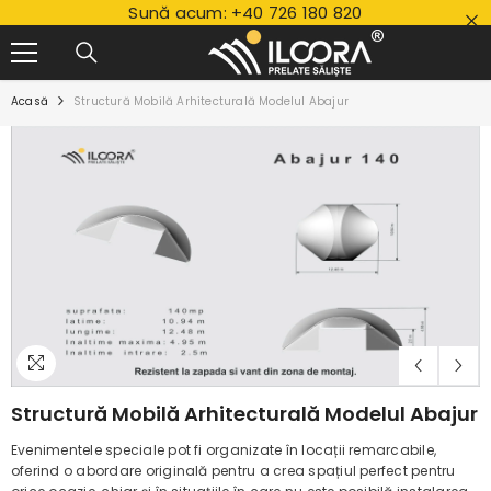
Sună acum:
+40 726 180 820
SALT LA CONȚINUT
Acasă
Structură Mobilă Arhitecturală Modelul Abajur
Structură Mobilă Arhitecturală Modelul Abajur
Evenimentele speciale pot fi organizate în locații remarcabile,
oferind o abordare originală pentru a crea spațiul perfect pentru