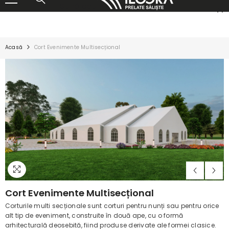
Sună acum:
+40 726 180 820
SALT LA CONȚINUT
Acasă
Cort Evenimente Multisecțional
Cort Evenimente Multisecțional
Corturile multi secționale sunt corturi pentru nunți sau pentru orice
alt tip de eveniment, construite în două ape, cu o formă
arhitecturală deosebită, fiind produse derivate ale formei clasice.