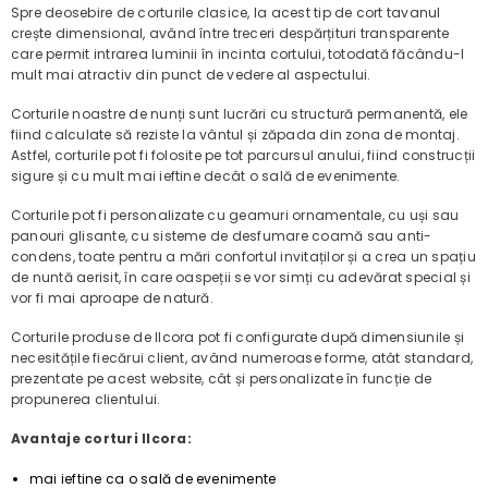
Spre deosebire de corturile clasice, la acest tip de cort tavanul
crește dimensional, având între treceri despărțituri transparente
care permit intrarea luminii în incinta cortului, totodată făcându-l
mult mai atractiv din punct de vedere al aspectului.
Corturile noastre de nunți sunt lucrări cu structură permanentă, ele
fiind calculate să reziste la vântul și zăpada din zona de montaj.
Astfel, corturile pot fi folosite pe tot parcursul anului, fiind construcții
sigure și cu mult mai ieftine decât o sală de evenimente.
Corturile pot fi personalizate cu geamuri ornamentale, cu uși sau
panouri glisante, cu sisteme de desfumare coamă sau anti-
condens, toate pentru a mări confortul invitaților și a crea un spațiu
de nuntă aerisit, în care oaspeții se vor simți cu adevărat special și
vor fi mai aproape de natură.
Corturile produse de Ilcora pot fi configurate după dimensiunile și
necesitățile fiecărui client, având numeroase forme, atât standard,
prezentate pe acest website, cât și personalizate în funcție de
propunerea clientului.
Avantaje corturi Ilcora:
mai ieftine ca o sală de evenimente