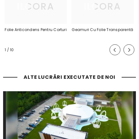
ILCORA
ILCORA
Folie Anticondens Pentru Corturi
Geamuri Cu Folie Transparentă
De
1
/
10
ALTE LUCRĂRI EXECUTATE DE NOI