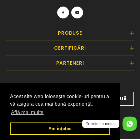
PRODUSE
CERTIFICĂRI
PARTENERI
Înscrieți-vă la newsletter pentru ultimele noutăți
Acest site web folosește cookie-uri pentru a
Acest site web folosește cookie-uri pentru a
CONTINUĂ
vă asigura cea mai bună experiență.
vă asigura cea mai bună experiență.
Află mai multe
Află mai multe
Trimite un mesaj
Am înțeles
Am înțeles
Copyright © 2025, Cort Ilcora.