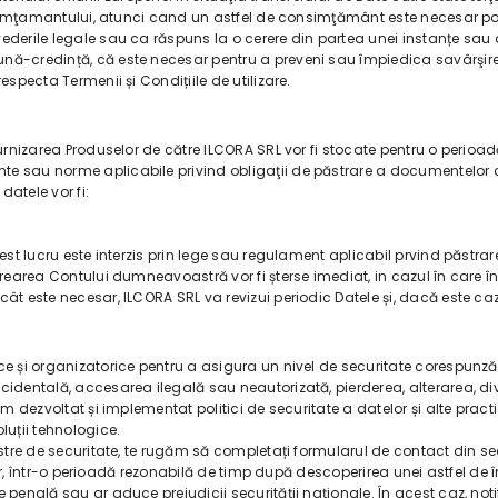
onsimţamantului, atunci cand un astfel de consimţământ este necesar potri
ederile legale sau ca răspuns la o cerere din partea unei instanțe sau a
ună-credință, că este necesar pentru a preveni sau împiedica savârşir
especta Termenii și Condițiile de utilizare.
furnizarea Produselor de către ILCORA SRL vor fi stocate pentru o perioad
 sau norme aplicabile privind obligaţii de păstrare a documentelor cont
atele vor fi:
st lucru este interzis prin lege sau regulament aplicabil prvind păstrare 
crearea Contului dumneavoastră vor fi șterse imediat, in cazul în care în
ât este necesar, ILCORA SRL va revizui periodic Datele și, dacă este cazu
e și organizatorice pentru a asigura un nivel de securitate corespunzăto
ccidentală, accesarea ilegală sau neautorizată, pierderea, alterarea, 
am dezvoltat și implementat politici de securitate a datelor și alte practi
luții tehnologice.
oastre de securitate, te rugăm să completați formularul de contact din s
telor, într-o perioadă rezonabilă de timp după descoperirea unei astfel d
 penală sau ar aduce prejudicii securității naționale. În acest caz, not