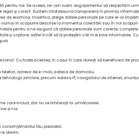
tantă pentru noi. De aceea, ne-am luam angajamentul să respectăm urmă
e legal și corect. Suntem întotdeauna transparenți în privința informațiil
litatea de examina, modifica, șterge datele personale pe care le-ai împărtăș
e numai în scopurile descrise la momentul colectării sau în noi scopuri co
nabile pentru a ne asigura că datele personale sunt corecte, complete ș
 și criptare, astfel încât să îți protejăm cât mai bine informațiile. Cu 
gură.
rsonal. Cu toate acestea, în cazul în care dorești să beneficiezi de produ
e telefon, adresa de e-mail, adresa de domiciliu.
tehnologii similare, precum adresa IP, navigatorul de internet, anunțuril
ime care includ, dar nu se limitează la următoarele:
ine și noi;
em consimțământul tău prealabil;
 le oferim;