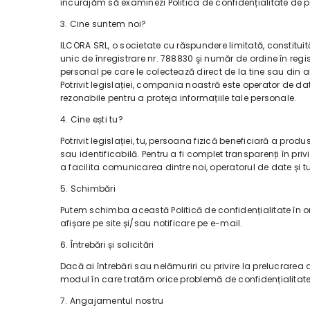
încurajăm să examinezi Politica de confidențialitate de pe
3. Cine suntem noi?
ILCORA SRL, o societate cu răspundere limitată, constituită
unic de înregistrare nr. 788830 şi număr de ordine în reg
personal pe care le colectează direct de la tine sau din al
Potrivit legislației, compania noastră este operator de d
rezonabile pentru a proteja informațiile tale personale.
4. Cine ești tu?
Potrivit legislației, tu, persoana fizică beneficiară a prod
sau identificabilă. Pentru a fi complet transparenți în pri
a facilita comunicarea dintre noi, operatorul de date și t
5. Schimbări
Putem schimba această Politică de confidențialitate în ori
afișare pe site și/sau notificare pe e-mail.
6. Întrebări și solicitări
Dacă ai întrebări sau nelămuriri cu privire la prelucrarea d
modul în care tratăm orice problemă de confidențialitate,
7. Angajamentul nostru