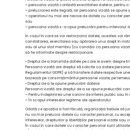
¬ persoana vizată contestă exactitatea datelor, pentru o p
¬ prelucrarea este ilegală, iar persoana vizată se opune ște
¬ operatorul nu mai are nevoie de datele cu caracter perso
sau
¬ persoana vizată s-a opus prelucrării pentru intervalul d
În cazul în care se vor restricționa datele, acestea vor r
constatarea, exercitarea sau apărarea unui drept în instan
sau al unui stat membru (cu condiția ca persoana vizată
să fie informate despre restricționare.
• Dreptul de a transmite datele pe care le avem despre tin
Persoana vizată are dreptul să solicite ca datele personale 
Regulamentul GDPR) și să transfere datele respective unei 
bazează pe consimțământul persoanei vizate, pe temeiul l
• Dreptul de a te opune prelucrării datelor
Persoana vizată are dreptul de a se opune prelucrării care
¬ Pentru îndeplinirea unei sarcini de interes public sau în 
¬ În scopul intereselor legitime ale operatorului
Odată ce opoziția a fost făcută, organizația trebuie să j
nu va mai prelucra datele cu caracter personal, cu excep
intereselor, drepturilor și libertăților persoanei vizate s
În cazul în care datele cu caracter personal sunt utilizat