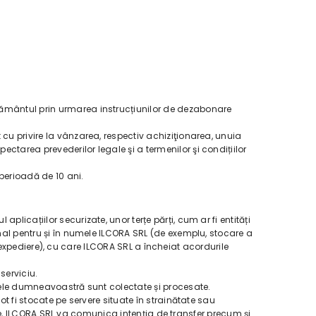
mțământul prin urmarea instrucțiunilor de dezabonare
 cu privire la vânzarea, respectiv achiziţionarea, unuia
ctarea prevederilor legale şi a termenilor şi condițiilor
perioadă de 10 ani.
licațiilor securizate, unor terțe părți, cum ar fi entități
onal pentru și în numele ILCORA SRL (de exemplu, stocare a
la expediere), cu care ILCORA SRL a încheiat acordurile
serviciu.
atele dumneavoastră sunt colectate și procesate.
ot fi stocate pe servere situate în strainătate sau
terţe, ILCORA SRL va comunica intenţia de transfer precum şi