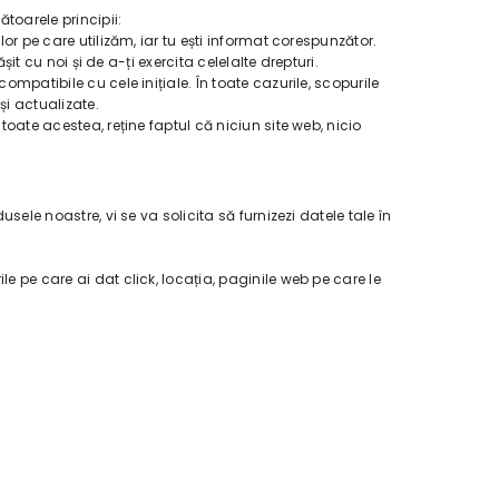
toarele principii:
or pe care utilizăm, iar tu ești informat corespunzător.
it cu noi și de a-ți exercita celelalte drepturi.
mpatibile cu cele inițiale. În toate cazurile, scopurile
i actualizate.
toate acestea, reține faptul că niciun site web, nicio
sele noastre, vi se va solicita să furnizezi datele tale în
e pe care ai dat click, locația, paginile web pe care le