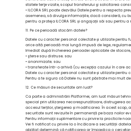
statele terţe vizate, scopul transferului şi solicitarea c
• ILCORA SRL poate dezvălui Datele pentru a respecta prev
asemenea, să divulge informațiile, dacă consideră, cu b
pentru a proteja ILCORA SRL și angajații săi sau pentru a r
11. Pe ce perioadă stocăm datele?
Datele cu caracter personal colectate și utilizate pentru 
orice altă perioadă mai lungă impusă de lege, regulamente
Imediat după încheierea perioadei aplicabile de stocare, d
• şterse sau distruse; sau
• anonimizate; sau
• transferate într-o arhivă (cu excepția cazului în care ace
Datele cu caracter personal colectate și utilizate pentru 
Pentru a te sigura că Datele nu sunt păstrate mai mult dec
12. Ce măsuri de securitate am luat?
Ca parte a administrării Platformei, am luat măsuri tehnic
special prin utilizarea necorespunzătoare, distrugerea a
accesul terților, ștergerea și modificarea. În acest scop, 
securitate sunt revizuite în permanență pe baza noilor evo
Pentru informații suplimentare cu privire la practicile n
Vei fi notificat cu privire la o încălcare a securității da
abilitat determină că notificarea ar împiedica o cercetare