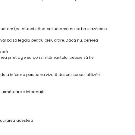
lucrare (ex. atunci când prelucrarea nu se bazează pe o
văr baza legală pentru prelucrare. Dacă nu, cererea
sară.
ea și retragerea consimțământului trebuie să fie
 de a informa persoana vizată despre scopul utilizării
a următoarele informații:
elucrarea acesteia