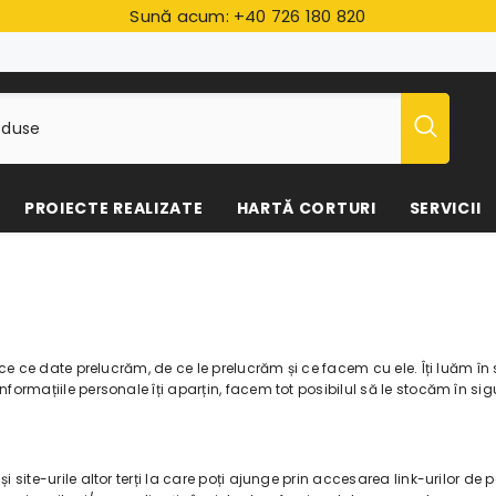
Sună acum:
+40 726 180 820
PROIECTE REALIZATE
HARTĂ CORTURI
SERVICII
plice ce date prelucrăm, de ce le prelucrăm și ce facem cu ele. Îți luăm î
nformațiile personale îți aparțin, facem tot posibilul să le stocăm în sig
i site-urile altor terți la care poți ajunge prin accesarea link-urilor de 