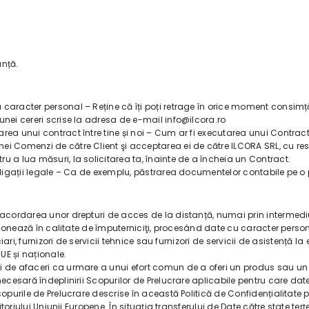
anță.
 caracter personal – Reține că îți poți retrage în orice moment consi
unei cereri scrise la adresa de e-mail info@ilcora.ro
ea unui contract între tine și noi – Cum ar fi executarea unui Contract
i Comenzi de către Client şi acceptarea ei de către ILCORA SRL, cu respe
u a lua măsuri, la solicitarea ta, înainte de a încheia un Contract.
obligații legale – Ca de exemplu, păstrarea documentelor contabile pe o 
cordarea unor drepturi de acces de la distanță, numai prin intermediul ap
acționează în calitate de împuterniciţi, procesând date cu caracter pers
ciari, furnizori de servicii tehnice sau furnizori de servicii de asistență 
UE și naționale.
i de afaceri ca urmare a unui efort comun de a oferi un produs sau un 
 necesară îndeplinirii Scopurilor de Prelucrare aplicabile pentru care d
opurile de Prelucrare descrise în această Politică de Confidențialitate p
ritoriului Uniunii Europene. În situaţia transferului de Date către state 