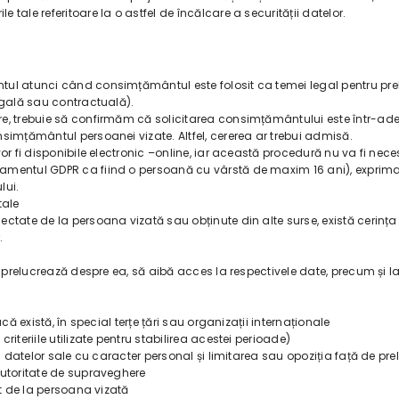
tale referitoare la o astfel de încălcare a securității datelor.
tul atunci când consimțământul este folosit ca temei legal pentru pre
egală sau contractuală).
e, trebuie să confirmăm că solicitarea consimțământului este într-ade
simțământul persoanei vizate. Altfel, cererea ar trebui admisă.
or fi disponibile electronic –online, iar această procedură nu va fi nece
amentul GDPR ca fiind o persoană cu vârstă de maxim 16 ani), exprimar
lui.
tale
ctate de la persoana vizată sau obținute din alte surse, există cerința
.
e prelucrează despre ea, să aibă acces la respectivele date, precum și l
că există, în special terțe țări sau organizații internaționale
iteriile utilizate pentru stabilirea acestei perioade)
ea datelor sale cu caracter personal și limitarea sau opoziția față de pr
autoritate de supraveghere
ct de la persoana vizată