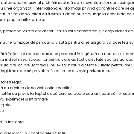
 automate, inclusiv al profilării și, dacă da, al eventualelor consecințe 
sau unei organizații internaționale, informații privind garanțiile care se a
entru astfel de solicitări va fi simplu dacă nu se ajunge la concluzia c
ul proprietarilor datelor.
e, persoana vizată are dreptul să solicite corectarea și completarea da
ațiile furnizate de persoana vizată pentru a ne asigura că acestea sun
fără întârziere date cu caracter personal în legătură cu una dintre următ
u îndeplinirea scopurilor pentru care au fost colectate sau prelucrate;
a are loc prelucrarea și nu există niciun alt temei juridic pentru prelu
 legitime care să prevaleze în ceea ce privește prelucrarea;
tarea legii;
 cu oferirea de servicii online copiilor.
licitări cu privire la faptul dacă cererea poate sau ar trebui să fie resp
eră exprimare și informare;
legale;
ce;
t în instanță.
a prelucrării în următoarele situații: