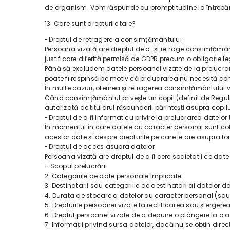
de organism. Vom răspunde cu promptitudine la întrebările 
13. Care sunt drepturile tale?
• Dreptul de retragere a consimțământului
Persoana vizată are dreptul de a-și retrage consimțămân
justificare diferită permisă de GDPR precum o obligație l
Până să excludem datele persoanei vizate de la prelucrar
poate fi respinsă pe motiv că prelucrarea nu necesită con
În multe cazuri, oferirea și retragerea consimțământului v
Când consimțământul privește un copil (definit de Regul
autorizată de titularul răspunderii părintești asupra copilu
• Dreptul de a fi informat cu privire la prelucrarea datelor 
În momentul în care datele cu caracter personal sunt cole
acestor date și despre drepturile pe care le are asupra lor
• Dreptul de acces asupra datelor
Persoana vizată are dreptul de a îi cere societatii ce dat
1. Scopul prelucrării
2. Categoriile de date personale implicate
3. Destinatarii sau categoriile de destinatari ai datelor da
4. Durata de stocare a datelor cu caracter personal (sau cr
5. Drepturile persoanei vizate la rectificarea sau șterger
6. Dreptul persoanei vizate de a depune o plângere la o 
7. Informații privind sursa datelor, dacă nu se obțin dire