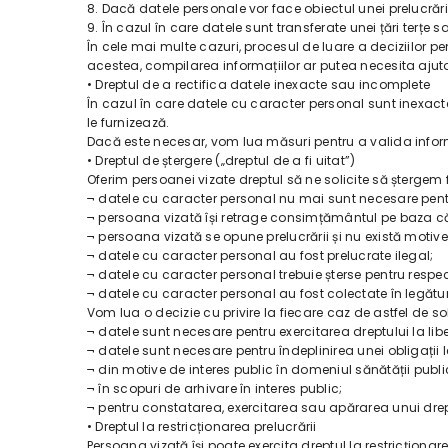
8. Dacă datele personale vor face obiectul unei prelucrări
9. În cazul în care datele sunt transferate unei țări terțe 
În cele mai multe cazuri, procesul de luare a deciziilor p
acestea, compilarea informațiilor ar putea necesita ajutor
• Dreptul de a rectifica datele inexacte sau incomplete
În cazul în care datele cu caracter personal sunt inexact
le furnizează.
Dacă este necesar, vom lua măsuri pentru a valida inform
• Dreptul de ștergere („dreptul de a fi uitat”)
Oferim persoanei vizate dreptul să ne solicite să ștergem 
¬ datele cu caracter personal nu mai sunt necesare pentr
¬ persoana vizată își retrage consimțământul pe baza cărui
¬ persoana vizată se opune prelucrării și nu există motive
¬ datele cu caracter personal au fost prelucrate ilegal;
¬ datele cu caracter personal trebuie șterse pentru respec
¬ datele cu caracter personal au fost colectate în legătură
Vom lua o decizie cu privire la fiecare caz de astfel de so
¬ datele sunt necesare pentru exercitarea dreptului la lib
¬ datele sunt necesare pentru îndeplinirea unei obligații 
¬ din motive de interes public în domeniul sănătății publi
¬ în scopuri de arhivare în interes public;
¬ pentru constatarea, exercitarea sau apărarea unui drep
• Dreptul la restricționarea prelucrării
Persoana vizată își poate exercita dreptul la restricționare