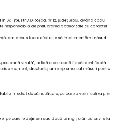
n Săliște, str.D.D.Roșca, nr.12, județ Sibiu, având codul
ste responsabilă de prelucrarea datelor tale cu caracter
uranță, am depus toate eforturile să implementăm măsuri
 o „persoană vizată”, adică o persoană fizică identificată
ă, în orice moment, drepturile, am implementat măsuri pentru
alabile imediat după notificare, pe care o vom realiza prin
tele pe care le deținem sau dacă ai îngrijorări cu privire la