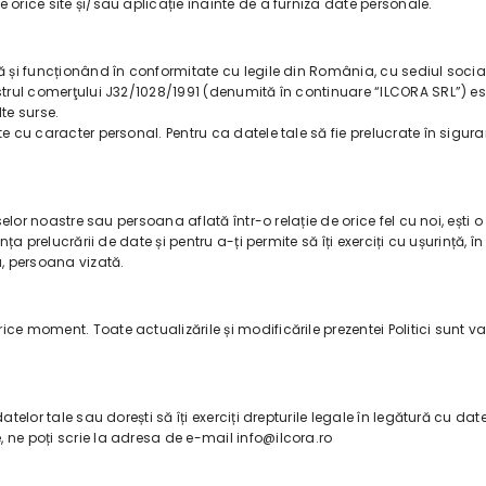
 orice site și/sau aplicație înainte de a furniza date personale.
 și funcționând în conformitate cu legile din România, cu sediul social î
istrul comerţului J32/1028/1991 (denumită în continuare “ILCORA SRL”) e
te surse.
ate cu caracter personal. Pentru ca datele tale să fie prelucrate în sig
uselor noastre sau persoana aflată într-o relație de orice fel cu noi, ești
vința prelucrării de date și pentru a-ți permite să îți exerciți cu ușurinț
u, persoana vizată.
ce moment. Toate actualizările și modificările prezentei Politici sunt v
atelor tale sau dorești să îți exerciți drepturile legale în legătură cu da
 ne poți scrie la adresa de e-mail info@ilcora.ro