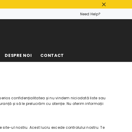
Need Help?
DESPRE NOI
CONTACT
n serios confidențialitatea și nu vindem niciodată liste sau
uranță și să le prelucrăm cu atenție. Nu oferim informații
pe site-ul nostru. Acest lucru excede controlului nostru. Te