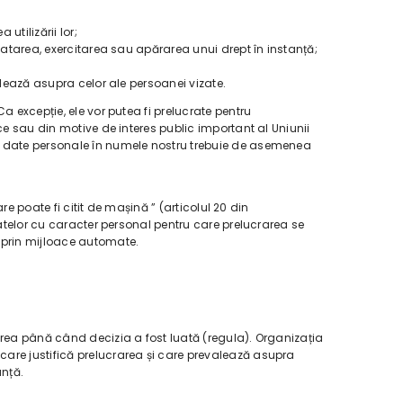
utilizării lor;
tatarea, exercitarea sau apărarea unui drept în instanță;
alează asupra celor ale persoanei vizate.
a excepție, ele vor putea fi prelucrate pentru
ce sau din motive de interes public important al Uniunii
ză date personale în numele nostru trebuie de asemenea
re poate fi citit de mașină ” (articolul 20 din
datelor cu caracter personal pentru care prelucrarea se
ă prin mijloace automate.
area până când decizia a fost luată (regula). Organizația
care justifică prelucrarea și care prevalează asupra
anță.