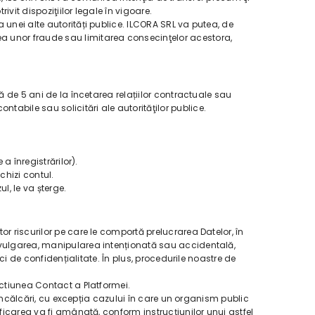
vit dispoziţiilor legale în vigoare.
 unei alte autorități publice. ILCORA SRL va putea, de
ea unor fraude sau limitarea consecinţelor acestora,
ă de 5 ani de la încetarea relațiilor contractuale sau
abile sau solicitări ale autorităţilor publice.
a înregistrărilor).
chizi contul.
l, le va șterge.
r riscurilor pe care le comportă prelucrarea Datelor, în
divulgarea, manipularea intenționată sau accidentală,
ci de confidențialitate. În plus, procedurile noastre de
ectiunea Contact a Platformei.
e încălcări, cu excepția cazului în care un organism public
ificarea va fi amânată, conform instrucțiunilor unui astfel