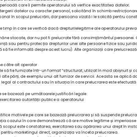
erioadă care îi permite operatorului să verifice exactitatea datelor;
rgerii datelor cu caracter personal, solicitând în schimb restricționarea 
nal în scopul prelucrării, dar persoana vizată i le solicită pentru cons
e timp în care se verifică dacă drepturilelegitime ale operatorului prev
ămâne stocate, dar nu pot fi prelucrate fără consimțământul persoanei. C
ță sau pentru protecția drepturilor unei alte persoane fizice sau juridi
 să fie informată despre acest lucru). Alte organizații care prelucrea
e către alt operator
să fie furnizate într-un format “structurat, utilizat în mod obișnuit și ca
alte părți, de exemplu unui alt furnizor de servicii. Aceasta se aplică 
egal al contractului sau în situația în care prelucrarea este efectuat
 se bazează pe următoarele justificări legale:
exercitarea autorității publice a operatorului
ustifice motivele pe care se bazează prelucrarea și să suspende prelucr
ția cazului în care demonstrează că are motive legitime și imperioase 
au că scopul este constatarea, exercitarea sau apărarea unui drept în inst
e pentru marketingul direct, organizația va înceta prelucrarea.