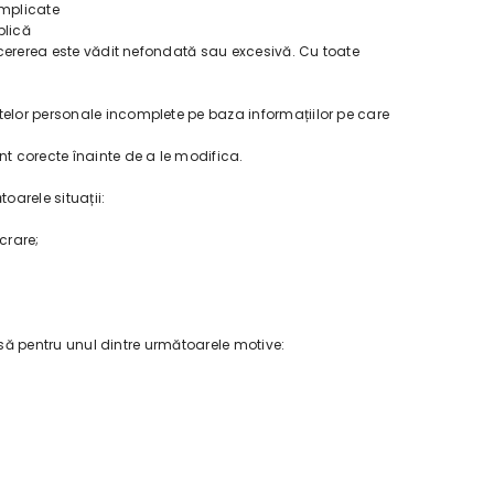
implicate
plică
ă cererea este vădit nefondată sau excesivă. Cu toate
telor personale incomplete pe baza informațiilor pe care
t corecte înainte de a le modifica.
oarele situații:
crare;
insă pentru unul dintre următoarele motive: