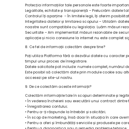
Protecția informațiilor tale personale este foarte impor
Legalitate, echitate și transparență – Prelucrăm datele tal
Controlul îți aparține – În limitele legii, îți oferim posibi
Integritatea datelor și limitarea scopului – Utilizăm datel
noastre sunt compatibile cu legislația. Luăm măsuri rezo
Securitate – Am implementat măsuri rezonabile de securitate
aplicație și nicio conexiune la internet nu este complet si
8. Ce fel de informații colectăm despre tine?
Poți utiliza Platforma fără a dezvălui datele cu caracter pe
timpul unui proces de înregistrare.
Datele solicitate pot include: numele complet, numărul d
Este posibil să colectăm date prin module cookie sau alte 
accesezi pe site-ul nostru.
9. De ce colectăm aceste informații?
Colectăm informațiile tale în scopuri determinate și legit
• În vederea încheierii sau executării unui contract dintre t
• Înregistrarea contului;
• Pentru a-ți răspunde la întrebări și solicitări;
• În scop de marketing, însă doar în situația în care av
• Pentru a oferi și îmbunătăți serviciile și produsele pe care
• Pentru a diagnostica sau a remedia probleme tehnice;