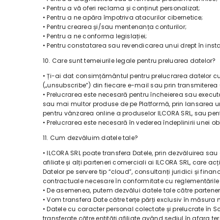
• Pentru a vă oferi reclama și conținut personalizat;
• Pentru a ne apăra împotriva atacurilor cibernetice;
• Pentru crearea și/sau mentenanța conturilor;
• Pentru a ne conforma legislației;
• Pentru constatarea sau revendicarea unui drept în inst
10. Care sunt temeiurile legale pentru preluarea datelor?
• Ți-ai dat consimțământul pentru prelucrarea datelor cu
(„unsubscribe”) din fiecare e-mail sau prin transmiterea 
• Prelucrarea este necesară pentru încheierea sau executar
sau mai multor produse de pe Platformă, prin lansarea une
pentru vânzarea online a produselor ILCORA SRL, sau pentr
• Prelucrarea este necesară în vederea îndeplinirii unei 
11. Cum dezvăluim datele tale?
• ILCORA SRL poate transfera Datele, prin dezvăluirea sau a
afiliate și alți parteneri comerciali ai ILCORA SRL, care 
Datelor pe servere tip “cloud”, consultanți juridici și finan
contractuale necesare în conformitate cu reglementările 
• De asemenea, putem dezvălui datele tale către partener
• Vom transfera Date către terțe părți exclusiv în măsura
• Datele cu caracter personal colectate și prelucrate în Sc
transferate către entități afiliate având sediul în afara te