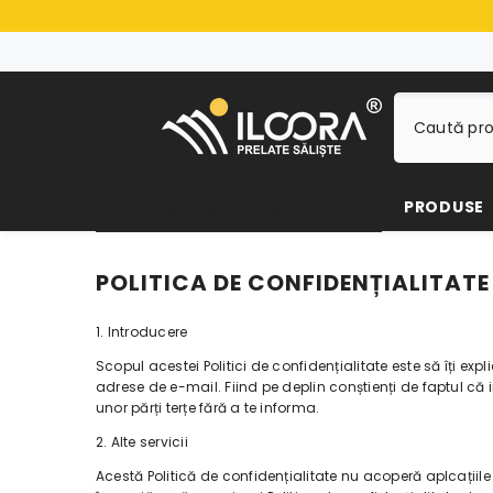
SALT LA CONȚINUT
PRODUSE
Shop All Categories
POLITICA DE CONFIDENȚIALITATE
1. Introducere
Scopul acestei Politici de confidențialitate este să îți ex
adrese de e-mail. Fiind pe deplin conștienți de faptul că i
unor părți terțe fără a te informa.
2. Alte servicii
Acestă Politică de confidențialitate nu acoperă aplcațiile ș